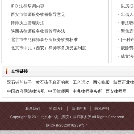
IPO 法律尽调内容
西安市律师服务收费指导意见
出借人
律师执业管理办法
非法吸
陕西省律师服务收费管理办法
聚焦庭
北京市中兆律师事务所服务收费标准
北京市中兆（西安）律师事务所受案制度
废除劳
成文法
友情链接
双石铺的孩子
黄石孩子真正的家
工合运动
西安晚报
陕西正北
中国政府网法律法规
中国律师网
中兆律师事务所
西安律师网
联系我们
|
招贤纳士
|
法律声明
|
隐私声明
Copyright @ 2011 北京市中兆（西安）律师事务所 All Rights Reserved
陕ICP备2026018239号-1