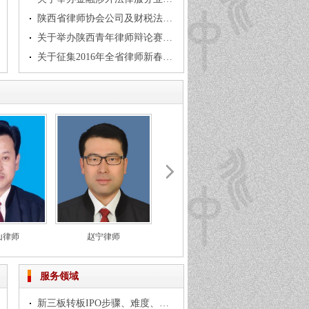
陕西省律师协会公司及财税法专业委员会关于 举办新三板挂牌实务分析讲座的通知
关于举办陕西青年律师辩论赛决赛的通知
关于征集2016年全省律师新春联谊会 节目及选拨主持人的通知
山律师
赵宁律师
潘静律师
李
服务领域
新三板转板IPO步骤、难度、注意事项