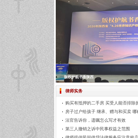
版权护航书香陕西
夯实民商事法律根基 助推法律服务提质增效
腊味满廊棚 安昌醉年味
铭记历史，担当使命——北京市中兆（西安）
北京市中兆（西安）律师事务所2024年度总
律师实务
购买有抵押的二手房 买受人能否排除
房子过户给孩子 继承、赠与和买卖 
法官告诉你，遗嘱怎么写才有效
第三人撤销之诉中民事权益之范围
律师提供民间借贷法律服务应注意的