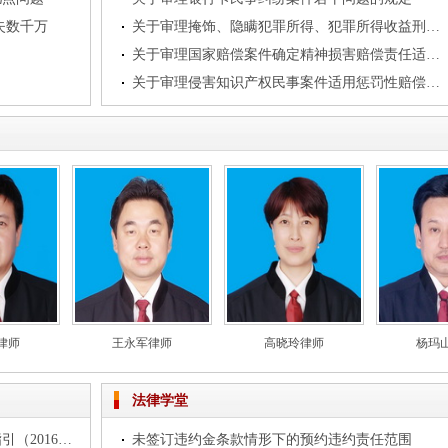
失数千万
关于审理掩饰、隐瞒犯罪所得、犯罪所得收益刑事案件适用法律若干问题的解释
关于审理国家赔偿案件确定精神损害赔偿责任适用法律若干问题的解释
关于审理侵害知识产权民事案件适用惩罚性赔偿的解释
律师
王永军律师
高晓玲律师
杨玛
法律学堂
律师办理私募投资基金法律业务操作指引（2016试行）
未签订违约金条款情形下的预约违约责任范围