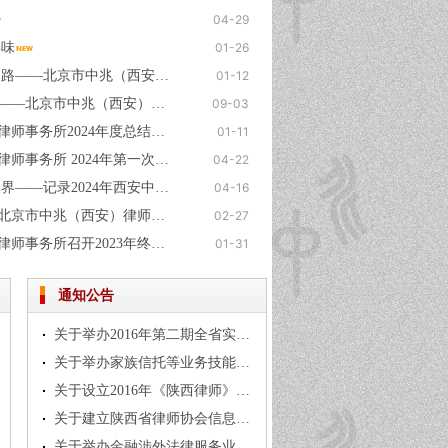
04-29
年味
01-26
普法进校园 护航成长路——北京市中兆（西安）律师事务所许璐鸣律师走进周至县新区小学开展公益普法活动
01-12
铭记历史，担当使命——北京市中兆（西安）律师事务所共观抗战胜利80周年纪念盛典
09-03
北京市中兆（西安）律师事务所2024年度总结大会圆满落幕
01-11
北京市中兆（西安）律师事务所 2024年第一次刑事辩护专业培训
04-22
逍遥世外境 仙中张家界——记录2024年西安中兆张家界踏春之旅
04-16
新年动员进行时——北京市中兆（西安）律师事务所召开新春动员大会
02-27
北京市中兆（西安）律师事务所召开2023年终总结大会
01-31
通知公告
关于举办2016年第二期全省实习律师集中学习培训班的通知
关于举办家族信托等业务技能培训的通知
关于设立2016年《陕西律师》杂志 协办单位的方案
关于建立陕西省律师协会信息报送 工作群的通知
关于举办金融涉外法律服务业务 经验交流和市场拓展培训的通知