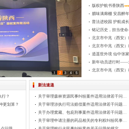
版权护航书香陕西
腊味满廊棚 安昌醉
1
2
3
4
5
——我所举办专题业务培训
律师事务所共观抗战胜利80周年纪念盛典
结大会圆满落幕
新法速递
执行？
关于审理森林资源民事纠纷案件适用法律若干问题的解释
哪种更划算？
关于审理涉执行司法赔偿案件适用法律若干问题的解释
关于办理窝藏、包庇刑事案件适用法律若干问题的解释
关于审理申请注册的药品相关的专利权纠纷民事案件适用法律若干问题的规定
几点问题
关于审理银行卡民事纠纷案件若干问题的规定