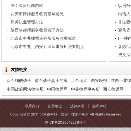
IPO 法律尽调内容
西安市律师服务收费指导意见
出借人
律师执业管理办法
非法吸
陕西省律师服务收费管理办法
聚焦庭
北京市中兆律师事务所服务收费标准
北京市中兆（西安）律师事务所受案制度
废除劳
成文法
友情链接
双石铺的孩子
黄石孩子真正的家
工合运动
西安晚报
陕西正北
中国政府网法律法规
中国律师网
中兆律师事务所
西安律师网
联系我们
|
招贤纳士
|
法律声明
|
隐私声明
Copyright @ 2011 北京市中兆（西安）律师事务所 All Rights Reserved
陕ICP备2026018239号-1