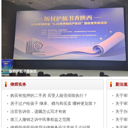
版权护航书香陕西
夯实民商事法律根基 助推法律服务提质增效——我所举办专题业务培训
腊味满廊棚 安昌醉年味
铭记历史，担当使命——北京市中兆（西安）律师事务所共观抗战胜利80周年
北京市中兆（西安）律师事务所2024年度总结大会圆满落幕
律师实务
新法速
购买有抵押的二手房 买受人能否排除执行？
房子过户给孩子 继承、赠与和买卖 哪种更划算？
法官告诉你，遗嘱怎么写才有效
第三人撤销之诉中民事权益之范围
律师提供民间借贷法律服务应注意的几点问题
关于审