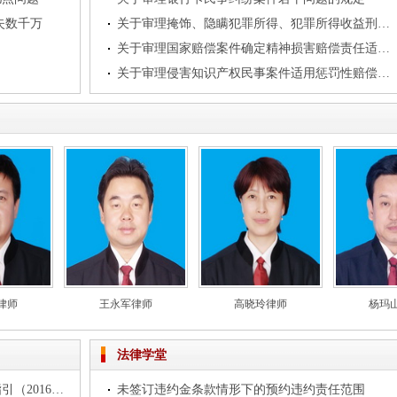
失数千万
关于审理掩饰、隐瞒犯罪所得、犯罪所得收益刑事案件适用法律若干问题的解释
关于审理国家赔偿案件确定精神损害赔偿责任适用法律若干问题的解释
关于审理侵害知识产权民事案件适用惩罚性赔偿的解释
律师
王永军律师
高晓玲律师
杨玛
法律学堂
律师办理私募投资基金法律业务操作指引（2016试行）
未签订违约金条款情形下的预约违约责任范围