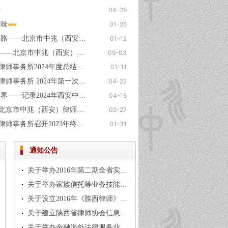
04-29
年味
01-26
普法进校园 护航成长路——北京市中兆（西安）律师事务所许璐鸣律师走进周至县新区小学开展公益普法活动
01-12
铭记历史，担当使命——北京市中兆（西安）律师事务所共观抗战胜利80周年纪念盛典
09-03
北京市中兆（西安）律师事务所2024年度总结大会圆满落幕
01-11
北京市中兆（西安）律师事务所 2024年第一次刑事辩护专业培训
04-22
逍遥世外境 仙中张家界——记录2024年西安中兆张家界踏春之旅
04-16
新年动员进行时——北京市中兆（西安）律师事务所召开新春动员大会
02-27
北京市中兆（西安）律师事务所召开2023年终总结大会
01-31
通知公告
关于举办2016年第二期全省实习律师集中学习培训班的通知
关于举办家族信托等业务技能培训的通知
关于设立2016年《陕西律师》杂志 协办单位的方案
关于建立陕西省律师协会信息报送 工作群的通知
关于举办金融涉外法律服务业务 经验交流和市场拓展培训的通知