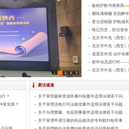
版权护航书香陕西
腊味满廊棚 安昌醉
1
2
3
4
5
——我所举办专题业务培训
律师事务所共观抗战胜利80周年纪念盛典
结大会圆满落幕
新法速递
执行？
关于审理森林资源民事纠纷案件适用法律若干问题的解释
哪种更划算？
关于审理涉执行司法赔偿案件适用法律若干问题的解释
关于办理窝藏、包庇刑事案件适用法律若干问题的解释
关于审理申请注册的药品相关的专利权纠纷民事案件适用法律若干问题的规定
几点问题
关于审理银行卡民事纠纷案件若干问题的规定