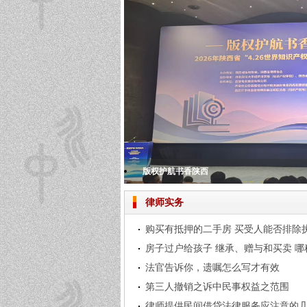
版权护航书香陕西
夯实民商事法律根基 助推法律服务提质增效
腊味满廊棚 安昌醉年味
铭记历史，担当使命——北京市中兆（西安）
北京市中兆（西安）律师事务所2024年度总
律师实务
购买有抵押的二手房 买受人能否排除
房子过户给孩子 继承、赠与和买卖 
法官告诉你，遗嘱怎么写才有效
第三人撤销之诉中民事权益之范围
律师提供民间借贷法律服务应注意的