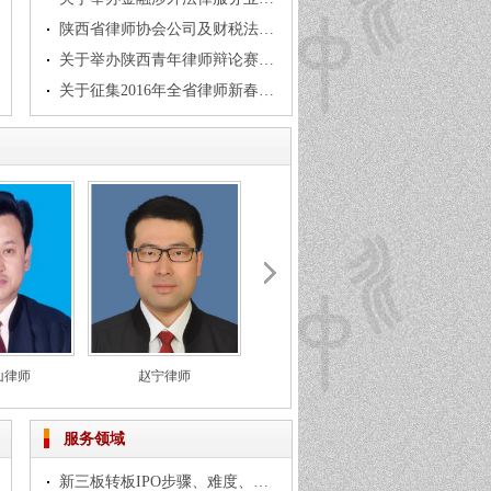
陕西省律师协会公司及财税法专业委员会关于 举办新三板挂牌实务分析讲座的通知
关于举办陕西青年律师辩论赛决赛的通知
关于征集2016年全省律师新春联谊会 节目及选拨主持人的通知
山律师
赵宁律师
潘静律师
李
服务领域
新三板转板IPO步骤、难度、注意事项