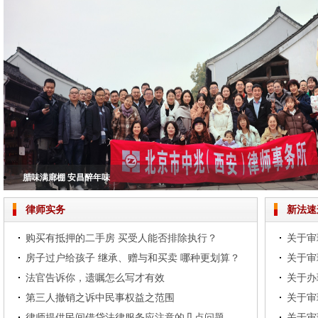
腊味满廊棚 安昌醉年味
版权护航书香陕西
铭记历史，担当使命——北京市中兆（西安）律师事务所共观抗战胜利80周年
北京市中兆（西安）律师事务所2024年度总结大会圆满落幕
逍遥世外境 仙中张家界——记录2024年西安中兆张家界踏春之旅
律师实务
新法速
购买有抵押的二手房 买受人能否排除执行？
房子过户给孩子 继承、赠与和买卖 哪种更划算？
法官告诉你，遗嘱怎么写才有效
第三人撤销之诉中民事权益之范围
律师提供民间借贷法律服务应注意的几点问题
关于审