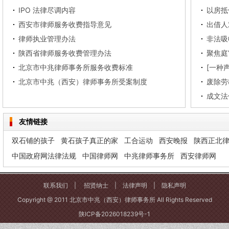
IPO 法律尽调内容
西安市律师服务收费指导意见
出借人
律师执业管理办法
非法吸
陕西省律师服务收费管理办法
聚焦庭
北京市中兆律师事务所服务收费标准
北京市中兆（西安）律师事务所受案制度
废除劳
成文法
友情链接
双石铺的孩子
黄石孩子真正的家
工合运动
西安晚报
陕西正北
中国政府网法律法规
中国律师网
中兆律师事务所
西安律师网
联系我们
|
招贤纳士
|
法律声明
|
隐私声明
Copyright @ 2011 北京市中兆（西安）律师事务所 All Rights Reserved
陕ICP备2026018239号-1