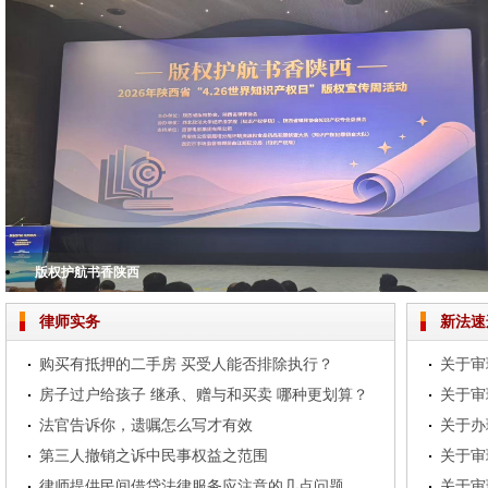
版权护航书香陕西
夯实民商事法律根基 助推法律服务提质增效——我所举办专题业务培训
腊味满廊棚 安昌醉年味
铭记历史，担当使命——北京市中兆（西安）律师事务所共观抗战胜利80周年
北京市中兆（西安）律师事务所2024年度总结大会圆满落幕
律师实务
新法速
购买有抵押的二手房 买受人能否排除执行？
房子过户给孩子 继承、赠与和买卖 哪种更划算？
法官告诉你，遗嘱怎么写才有效
第三人撤销之诉中民事权益之范围
律师提供民间借贷法律服务应注意的几点问题
关于审