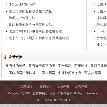
IPO 法律尽调内容
西安市律师服务收费指导意见
出借人
律师执业管理办法
非法吸
陕西省律师服务收费管理办法
聚焦庭
北京市中兆律师事务所服务收费标准
北京市中兆（西安）律师事务所受案制度
废除劳
成文法
友情链接
双石铺的孩子
黄石孩子真正的家
工合运动
西安晚报
陕西正北
中国政府网法律法规
中国律师网
中兆律师事务所
西安律师网
联系我们
|
招贤纳士
|
法律声明
|
隐私声明
Copyright @ 2011 北京市中兆（西安）律师事务所 All Rights Reserved
陕ICP备2026018239号-1