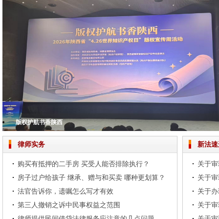
版权护航书香陕西
夯实民商事法律根基 助推法律服务提质增效——我所举办专题业务培训
腊味满廊棚 安昌醉年味
铭记历史，担当使命——北京市中兆（西安）律师事务所共观抗战胜利80周年
北京市中兆（西安）律师事务所2024年度总结大会圆满落幕
律师实务
新法速
购买有抵押的二手房 买受人能否排除执行？
房子过户给孩子 继承、赠与和买卖 哪种更划算？
法官告诉你，遗嘱怎么写才有效
第三人撤销之诉中民事权益之范围
律师提供民间借贷法律服务应注意的几点问题
关于审