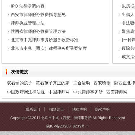
IPO 法律尽调内容
西安市律师服务收费指导意见
出借人
律师执业管理办法
非法吸
陕西省律师服务收费管理办法
聚焦庭
北京市中兆律师事务所服务收费标准
北京市中兆（西安）律师事务所受案制度
废除劳
成文法
友情链接
双石铺的孩子
黄石孩子真正的家
工合运动
西安晚报
陕西正北
中国政府网法律法规
中国律师网
中兆律师事务所
西安律师网
联系我们
|
招贤纳士
|
法律声明
|
隐私声明
Copyright @ 2011 北京市中兆（西安）律师事务所 All Rights Reserved
陕ICP备2026018239号-1