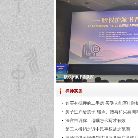
腊味满廊棚 安昌醉年味
夯实民商事法律根基 助推法律服务提质增效
版权护航书香陕西
铭记历史，担当使命——北京市中兆（西安）
北京市中兆（西安）律师事务所2024年度总
律师实务
购买有抵押的二手房 买受人能否排除
房子过户给孩子 继承、赠与和买卖 
法官告诉你，遗嘱怎么写才有效
第三人撤销之诉中民事权益之范围
律师提供民间借贷法律服务应注意的