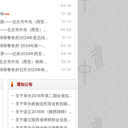
04-29
年味
01-26
普法进校园 护航成长路——北京市中兆（西安）律师事务所许璐鸣律师走进周至县新区小学开展公益普法活动
01-12
铭记历史，担当使命——北京市中兆（西安）律师事务所共观抗战胜利80周年纪念盛典
09-03
北京市中兆（西安）律师事务所2024年度总结大会圆满落幕
01-11
北京市中兆（西安）律师事务所 2024年第一次刑事辩护专业培训
04-22
逍遥世外境 仙中张家界——记录2024年西安中兆张家界踏春之旅
04-16
新年动员进行时——北京市中兆（西安）律师事务所召开新春动员大会
02-27
北京市中兆（西安）律师事务所召开2023年终总结大会
01-31
通知公告
关于举办2016年第二期全省实习律师集中学习培训班的通知
关于举办家族信托等业务技能培训的通知
关于设立2016年《陕西律师》杂志 协办单位的方案
关于建立陕西省律师协会信息报送 工作群的通知
关于举办金融涉外法律服务业务 经验交流和市场拓展培训的通知