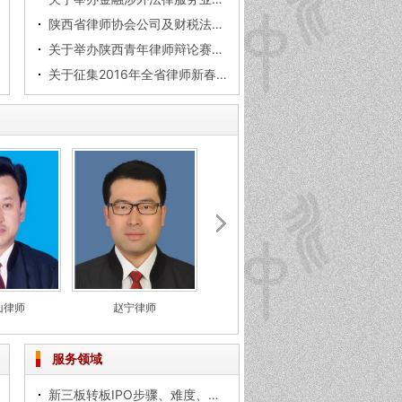
陕西省律师协会公司及财税法专业委员会关于 举办新三板挂牌实务分析讲座的通知
关于举办陕西青年律师辩论赛决赛的通知
关于征集2016年全省律师新春联谊会 节目及选拨主持人的通知
山律师
赵宁律师
潘静律师
李
服务领域
新三板转板IPO步骤、难度、注意事项