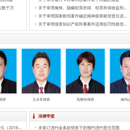
失数千万
关于审理掩饰、隐瞒犯罪所得、犯罪所得收益刑事案件适用法律若干问题的解释
关于审理国家赔偿案件确定精神损害赔偿责任适用法律若干问题的解释
关于审理侵害知识产权民事案件适用惩罚性赔偿的解释
律师
王永军律师
高晓玲律师
杨玛
法律学堂
律师办理私募投资基金法律业务操作指引（2016试行）
未签订违约金条款情形下的预约违约责任范围