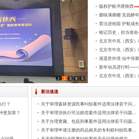
版权护航书香陕西
腊味满廊棚 安昌醉
1
2
3
4
5
——我所举办专题业务培训
律师事务所共观抗战胜利80周年纪念盛典
结大会圆满落幕
新法速递
执行？
关于审理森林资源民事纠纷案件适用法律若干问题的解释
哪种更划算？
关于审理涉执行司法赔偿案件适用法律若干问题的解释
关于办理窝藏、包庇刑事案件适用法律若干问题的解释
关于审理申请注册的药品相关的专利权纠纷民事案件适用法律若干问题的规定
几点问题
关于审理银行卡民事纠纷案件若干问题的规定